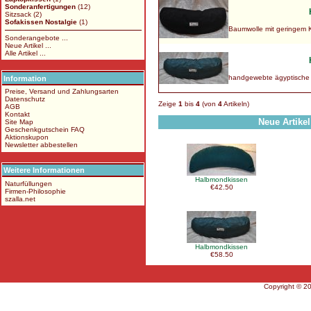
Sonderanfertigungen
(12)
Sitzsack
(2)
Sofakissen Nostalgie
(1)
Baumwolle mit geringem K
Sonderangebote ...
Neue Artikel ...
Alle Artikel ...
handgewebte ägyptische
Information
Preise, Versand und Zahlungsarten
Datenschutz
Zeige
1
bis
4
(von
4
Artikeln)
AGB
Kontakt
Neue Artike
Site Map
Geschenkgutschein FAQ
Aktionskupon
Newsletter abbestellen
Weitere Informationen
Halbmondkissen
Naturfüllungen
€42.50
Firmen-Philosophie
szalla.net
Halbmondkissen
€58.50
Copyright © 