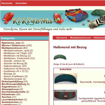
Startseite
Anmelden
Startseite
:
Meditationskissen
: Halbmond
Kategorien
Naturkerne, lose
(4)
Wärme-/ Kältekissen
(100)
Halbmond mit Bezug
Meditationskissen
(80)
- Meditationskissen, groß
(2)
- Medikissen mit Träger
(22)
- Medikissen mit Bezug
(1)
- Medikissen, Kindermotiv
(12)
- Sitzrolle, einfach
(4)
- Sitzrolle mit Bezug
(8)
Zeige
1
bis
4
(von
4
Artikeln)
- Halbmondkissen
(20)
- Halbmond mit Bezug
(4)
Artikelbild
- Kopfkissen 40 x 70
(1)
- Bezüge
(2)
- kleines Kopfkissen
(3)
- Meditationsmatte
(1)
Dinkelspelzfüllung
(15)
Baumwolle, hochwertig
Bio-Hirsespelzfüllung
(9)
Augenkissen
(37)
Atmungskissen
(2)
Garshanhandschuhe
(3)
Pulswärmer
(36)
Taschen
(17)
handgewebte ägyptische
Lavendelsäckchen
(2)
gesteiftMouré Techni
Samtsäckchen
(1)
Laptopkissen
(1)