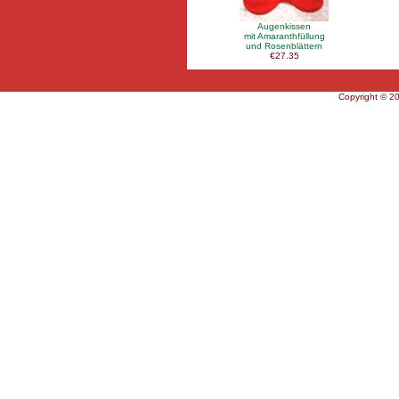
Augenkissen
mit Amaranthfüllung
und Rosenblättern
€27.35
Copyright © 