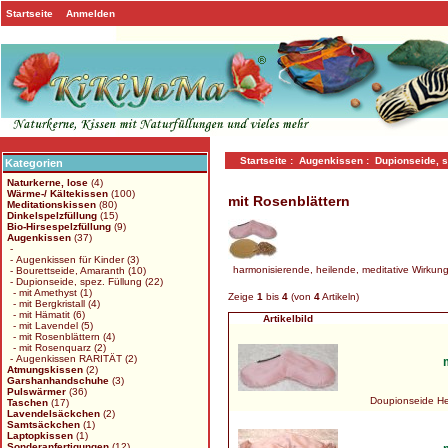
Startseite
Anmelden
Startseite
:
Augenkissen
:
Dupionseide, s
Kategorien
Naturkerne, lose
(4)
Wärme-/ Kältekissen
(100)
mit Rosenblättern
Meditationskissen
(80)
Dinkelspelzfüllung
(15)
Bio-Hirsespelzfüllung
(9)
Augenkissen
(37)
-
- Augenkissen für Kinder
(3)
harmonisierende, heilende, meditative Wirkun
- Bourettseide, Amaranth
(10)
- Dupionseide, spez. Füllung
(22)
- mit Amethyst
(1)
Zeige
1
bis
4
(von
4
Artikeln)
- mit Bergkristall
(4)
- mit Hämatit
(6)
Artikelbild
- mit Lavendel
(5)
- mit Rosenblättern
(4)
- mit Rosenquarz
(2)
- Augenkissen RARITÄT
(2)
Atmungskissen
(2)
Garshanhandschuhe
(3)
Pulswärmer
(36)
Doupionseide Her
Taschen
(17)
Lavendelsäckchen
(2)
Samtsäckchen
(1)
Laptopkissen
(1)
Sonderanfertigungen
(12)