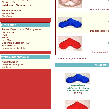
Sitzsack
(2)
Sofakissen Nostalgie
(1)
Doupionseide Her
Sonderangebote ...
Neue Artikel ...
Alle Artikel ...
Information
Preise, Versand und Zahlungsarten
Doupionseide Her
Datenschutz
AGB
Kontakt
Site Map
Geschenkgutschein FAQ
Aktionskupon
Newsletter abbestellen
Doupionseide He
Weitere Informationen
Zeige
1
bis
4
(von
4
Artikeln)
Naturfüllungen
Firmen-Philosophie
Neue Arti
szalla.net
Augenkissen
mit Amaranthfüllung
und Rosenblättern
€27.35