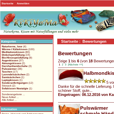
Startseite
Anmelden
Startseite
: Bewertungen
Kategorien
Naturkerne, lose
(4)
Wärme-/ Kältekissen
(100)
Bewertungen
Meditationskissen
(80)
Dinkelspelzfüllung
(15)
Bio-Hirsespelzfüllung
(9)
Zeige
1
bis
6
(von
18
Bewertunge
Augenkissen
(37)
Atmungskissen
(2)
1
2
3
[Nächste >>]
Garshanhandschuhe
(3)
Pulswärmer
(36)
Taschen
(17)
Halbmondki
Lavendelsäckchen
(2)
Samtsäckchen
(1)
Laptopkissen
(1)
5 vo
Sonderanfertigungen
(12)
Sitzsack
(2)
Danke für die schnelle Lieferung.
Sofakissen Nostalgie
(1)
schöner Stoff, gute...
Eingetragen: 06.12.2016 von K
Sonderangebote ...
Neue Artikel ...
Alle Artikel ...
Pulswärmer
Information
schmale Händ
Preise, Versand und Zahlungsarten