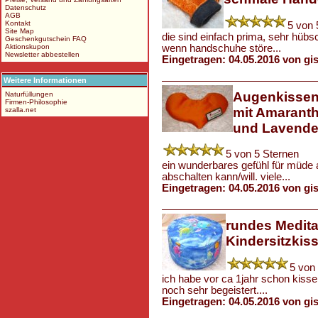
Datenschutz
AGB
Kontakt
5 von 
Site Map
die sind einfach prima, sehr hüb
Geschenkgutschein FAQ
wenn handschuhe störe...
Aktionskupon
Newsletter abbestellen
Eingetragen: 04.05.2016 von gis
Weitere Informationen
Augenkisse
Naturfüllungen
Firmen-Philosophie
mit Amaranth
szalla.net
und Lavende
5 von 5 Sternen
ein wunderbares gefühl für müde 
abschalten kann/will. viele...
Eingetragen: 04.05.2016 von gis
rundes Medita
Kindersitzkis
5 von
ich habe vor ca 1jahr schon kiss
noch sehr begeistert....
Eingetragen: 04.05.2016 von gis