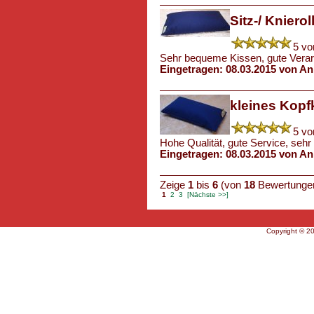
Sitz-/ Knierol
5 vo
Sehr bequeme Kissen, gute Verarbe
Eingetragen: 08.03.2015 von An
kleines Kopf
5 vo
Hohe Qualität, gute Service, seh
Eingetragen: 08.03.2015 von An
Zeige
1
bis
6
(von
18
Bewertunge
1
2
3
[Nächste >>]
Copyright © 